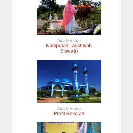
Artikel
Ada 0 Video
Kumpulan Taushiyah
Siswa(i)
Ada 5 Video
Profil Sekolah