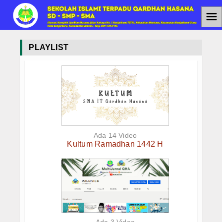
☰
Home
PLAYLIST
Jenjang Pendidikan
SMAIT
SMPIT
SDIT
Ada 14 Video
Kultum Ramadhan 1442 H
Berita
Agenda
PPDB
PPDB SMAIT