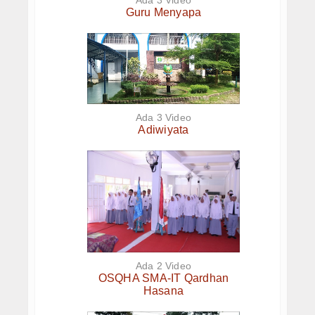
Ada 3 Video
Guru Menyapa
PPDB SMPIT
PPDB SDIT
Foto & Video
Album Foto
Ada 3 Video
Adiwiyata
Koleksi Video
Download
Hubungi Kami
Struktur Yayasan
Sejarah Yayasan
Ada 2 Video
OSQHA SMA-IT Qardhan
Index Berita
Hasana