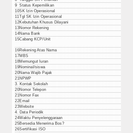
Artikel
9
Status Kepemilikan
10
SK Izin Operasional
11
Tgl SK Izin Operasional
12
Kebutuhan Khusus Dilayani
13
Nomor Rekening
14
Nama Bank
15
Cabang KCP/Unit
16
Rekening Atas Nama
17
MBS
18
Memungut Iuran
19
Nominal/siswa
20
Nama Wajib Pajak
21
NPWP
3. Kontak Sekolah
20
Nomor Telepon
21
Nomor Fax
22
Email
23
Website
4. Data Periodik
24
Waktu Penyelenggaraan
25
Bersedia Menerima Bos?
26
Sertifikasi ISO