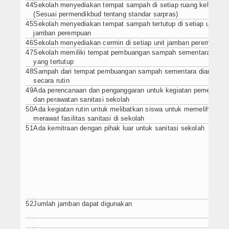
44
Sekolah menyediakan tempat sampah di setiap ruang kelas
(Sesuai permendikbud tentang standar sarpras)
45
Sekolah menyediakan tempat sampah tertutup di setiap unit
jamban perempuan
46
Sekolah menyediakan cermin di setiap unit jamban perempuan
47
Sekolah memiliki tempat pembuangan sampah sementara (TPS
yang tertutup
48
Sampah dari tempat pembuangan sampah sementara diangkut
secara rutin
49
Ada perencanaan dan penganggaran untuk kegiatan pemelihara
dan perawatan sanitasi sekolah
50
Ada kegiatan rutin untuk melibatkan siswa untuk memelihara d
merawat fasilitas sanitasi di sekolah
51
Ada kemitraan dengan pihak luar untuk sanitasi sekolah
52
Jumlah jamban dapat digunakan