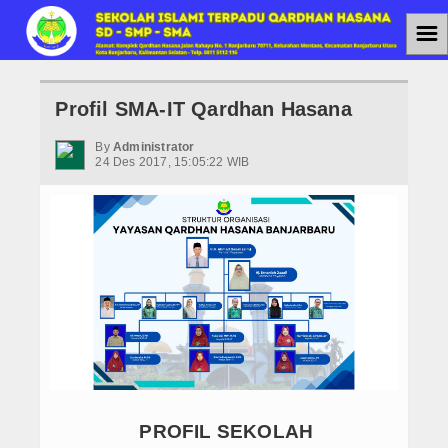
☰
Home
Profil SMA-IT Qardhan Hasana
Jenjang Pendidikan
By
Administrator
24 Des 2017, 15:05:22 WIB
SMAIT
SMPIT
SDIT
Berita
Agenda
PPDB
PPDB SMAIT
PROFIL SEKOLAH