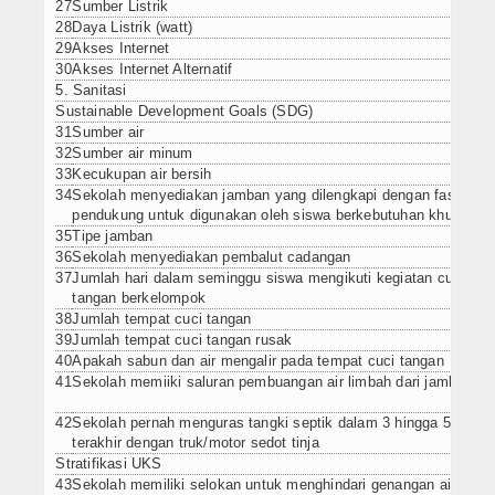
27
Sumber Listrik
28
Daya Listrik (watt)
29
Akses Internet
30
Akses Internet Alternatif
5. Sanitasi
Sustainable Development Goals (SDG)
31
Sumber air
32
Sumber air minum
33
Kecukupan air bersih
34
Sekolah menyediakan jamban yang dilengkapi dengan fasilitas
pendukung untuk digunakan oleh siswa berkebutuhan khusus
35
Tipe jamban
36
Sekolah menyediakan pembalut cadangan
37
Jumlah hari dalam seminggu siswa mengikuti kegiatan cuci
tangan berkelompok
38
Jumlah tempat cuci tangan
39
Jumlah tempat cuci tangan rusak
40
Apakah sabun dan air mengalir pada tempat cuci tangan
41
Sekolah memiiki saluran pembuangan air limbah dari jamban
42
Sekolah pernah menguras tangki septik dalam 3 hingga 5 tahun
terakhir dengan truk/motor sedot tinja
Stratifikasi UKS
43
Sekolah memiliki selokan untuk menghindari genangan air