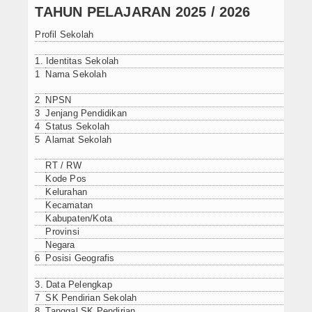
TAHUN PELAJARAN 2025 / 2026
PPDB SMPIT
Profil Sekolah
PPDB SDIT
1. Identitas Sekolah
Foto & Video
1
Nama Sekolah
2
NPSN
Album Foto
3
Jenjang Pendidikan
4
Status Sekolah
Koleksi Video
5
Alamat Sekolah
Download
RT / RW
Kode Pos
Kelurahan
Hubungi Kami
Kecamatan
Kabupaten/Kota
Struktur Yayasan
Provinsi
Negara
Sejarah Yayasan
6
Posisi Geografis
Index Berita
3. Data Pelengkap
7
SK Pendirian Sekolah
8
Tanggal SK Pendirian