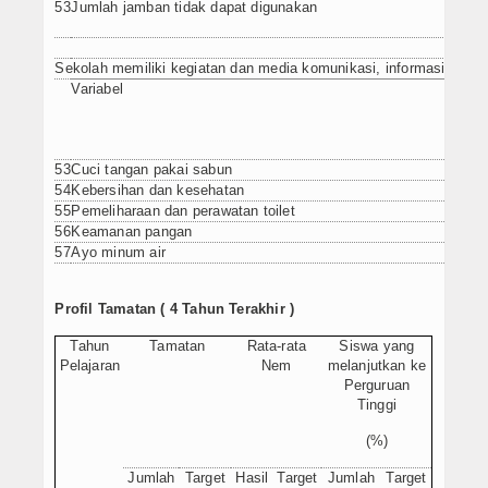
53
Jumlah jamban tidak dapat digunakan
Sekolah memiliki kegiatan dan media komunikasi, informasi dan ed
Variabel
53
Cuci tangan pakai sabun
54
Kebersihan dan kesehatan
55
Pemeliharaan dan perawatan toilet
56
Keamanan pangan
57
Ayo minum air
Profil Tamatan ( 4 Tahun Terakhir )
Tahun
Tamatan
Rata-rata
Siswa yang
Pelajaran
Nem
melanjutkan ke
Perguruan
Tinggi
(%)
Jumlah
Target
Hasil
Target
Jumlah
Target