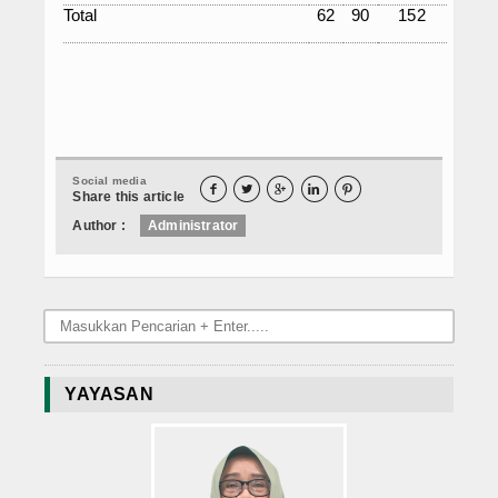
Total
62
90
152
Social media





Share this article
Author :
Administrator
YAYASAN