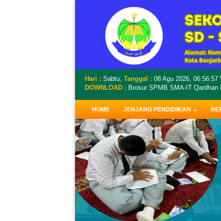
Hari :
Sabtu,
Tanggal :
08 Agu 2026,
06:56:58
DOWNLOAD :
Brosur SPMB SMA-IT Qardhan Ha
Caption text
HOME
JENJANG PENDIDIKAN
BE