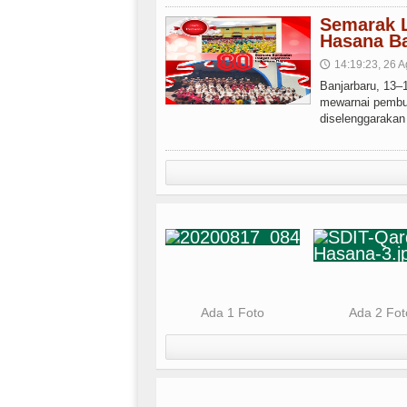
Semarak 
Hasana Ba
14:19:23, 26 A
🕔
Banjarbaru, 13
mewarnai pembu
diselenggarakan
Ada 1 Foto
Ada 2 Fot