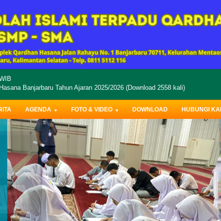
WIB
sana Banjarbaru Tahun Ajaran 2025/2026 (Download 2558 kali)
RITA
AGENDA
FOTO & VIDEO
DOWNLOAD
HUBUNGI KA