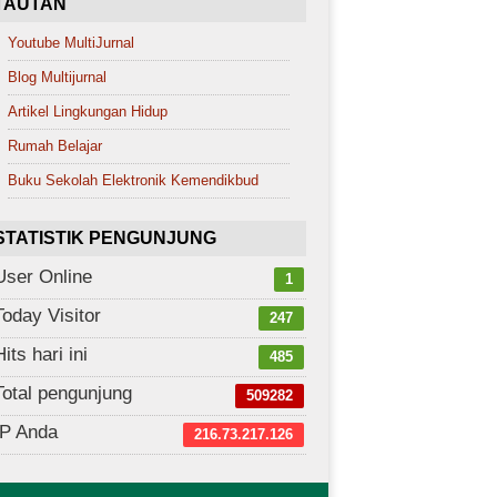
TAUTAN
Youtube MultiJurnal
Blog Multijurnal
Artikel Lingkungan Hidup
Rumah Belajar
Buku Sekolah Elektronik Kemendikbud
STATISTIK PENGUNJUNG
User Online
1
Today Visitor
247
Hits hari ini
485
Total pengunjung
509282
IP Anda
216.73.217.126