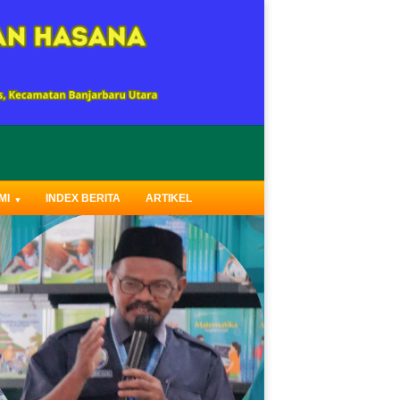
Caption text
MI
INDEX BERITA
ARTIKEL