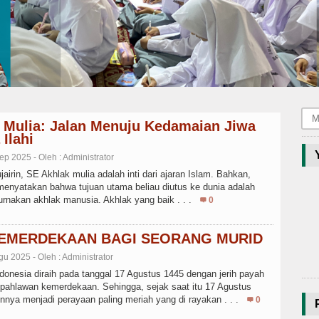
 Mulia: Jalan Menuju Kedamaian Jiwa
Ilahi
ep 2025 - Oleh : Administrator
airin, SE Akhlak mulia adalah inti dari ajaran Islam. Bahkan,
menyatakan bahwa tujuan utama beliau diutus ke dunia adalah
nakan akhlak manusia. Akhlak yang baik . . .
0
KEMERDEKAAN BAGI SEORANG MURID
gu 2025 - Oleh : Administrator
onesia diraih pada tanggal 17 Agustus 1445 dengan jerih payah
 pahlawan kemerdekaan. Sehingga, sejak saat itu 17 Agustus
nnya menjadi perayaan paling meriah yang di rayakan . . .
0