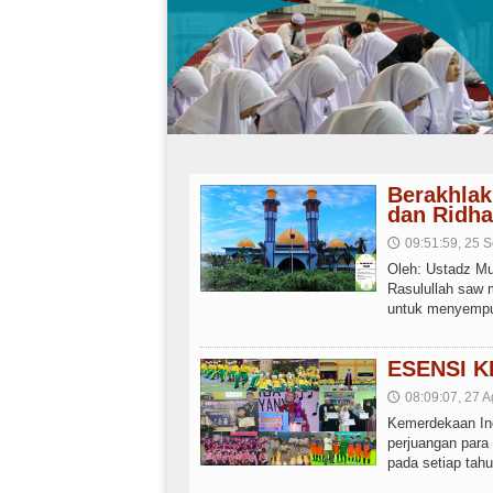
Berakhlak
dan Ridha 
09:51:59, 25 S
🕔
Oleh: Ustadz Muj
Rasulullah saw 
untuk menyempur
ESENSI 
08:09:07, 27 A
🕔
Kemerdekaan Ind
perjuangan para
pada setiap tahu