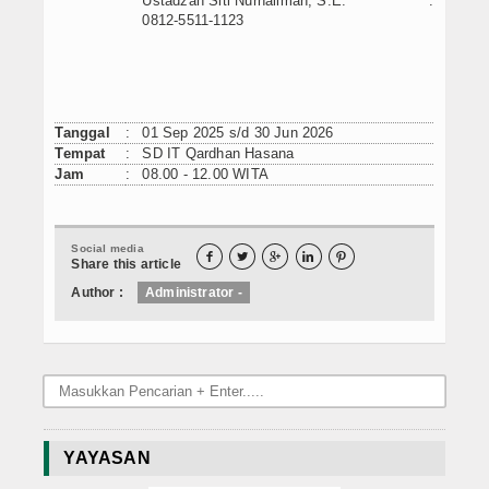
Ustadzah Siti Nurhalimah, S.E. :
0812-5511-1123
Tanggal
:
01 Sep 2025 s/d 30 Jun 2026
Tempat
:
SD IT Qardhan Hasana
Jam
:
08.00 - 12.00 WITA
Social media





Share this article
Author :
Administrator -
YAYASAN