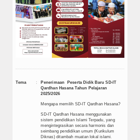
PPDB SMPIT
PPDB SDIT
Foto & Video
Album Foto
Koleksi Video
Download
Tema
:
Penerimaan Peserta Didik Baru SD-IT
Hubungi Kami
Qardhan Hasana Tahun Pelajaran
2025/2026
Struktur Yayasan
Mengapa memilih SD-IT Qardhan Hasana?
Sejarah Yayasan
SD-IT Qardhan Hasana menggunakan
sistem pendidikan Islami Terpadu, yang
mengintegrasikan secara harmonis dan
Index Berita
seimbang pendidikan umum (Kurikulum
Diknas) ditambah muatan lokal islami.