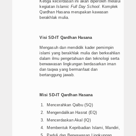
Ketiga kecerdasan ini akan diperoleh melalui
kegiatan
Islamic Full Day School.
Komplek
Qardhan Hasana merupakan kawasan
berakhlak mulia.
Visi SD-IT Qardhan Hasana
Mengasuh dan mendidik kader pemimpin
islami yang berakhlak mulia dan berkeahlian
dalam ilmu pengetahuan dan teknologi serta
berwawasan lingkungan berdasarkan iman
dan taqwa yang bermanfaat dan
bertanggung jawab.
Misi SD-IT Qardhan Hasana
Mencerahkan Qalbu (SQ)
Mengendalikan Hasrat (EQ)
Mencerdaskan Akal (IQ)
Membentuk Kepribadian Islami, Mandiri,
Peduli dan Berwawasan Lingkungan,