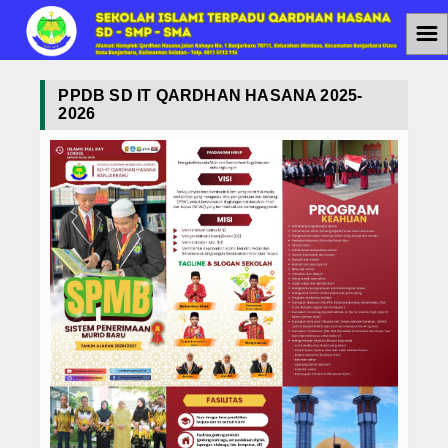
☰
Home
PPDB SD IT QARDHAN HASANA 2025-
2026
Jenjang Pendidikan
SMAIT
SMPIT
SDIT
Berita
Agenda
PPDB
PPDB SMAIT