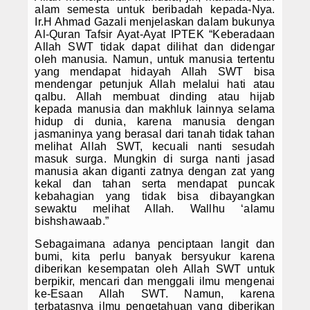
alam semesta untuk beribadah kepada-Nya.
Ir.H Ahmad Gazali menjelaskan dalam bukunya
Al-Quran Tafsir Ayat-Ayat IPTEK “Keberadaan
Allah SWT tidak dapat dilihat dan didengar
oleh manusia. Namun, untuk manusia tertentu
yang mendapat hidayah Allah SWT bisa
mendengar petunjuk Allah melalui hati atau
qalbu. Allah membuat dinding atau hijab
kepada manusia dan makhluk lainnya selama
hidup di dunia, karena manusia dengan
jasmaninya yang berasal dari tanah tidak tahan
melihat Allah SWT, kecuali nanti sesudah
masuk surga. Mungkin di surga nanti jasad
manusia akan diganti zatnya dengan zat yang
kekal dan tahan serta mendapat puncak
kebahagian yang tidak bisa dibayangkan
sewaktu melihat Allah. Wallhu ‘alamu
bishshawaab.”
Sebagaimana adanya penciptaan langit dan
bumi, kita perlu banyak bersyukur karena
diberikan kesempatan oleh Allah SWT untuk
berpikir, mencari dan menggali ilmu mengenai
ke-Esaan Allah SWT. Namun, karena
terbatasnya ilmu pengetahuan yang diberikan