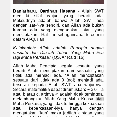
PPDB SMPIT
Banjarbaru
,
Qardhan Hasana
- Allah SWT
memiliki sifat wujud yang berarti ada.
PPDB SDIT
Maksudnya adalah bahwa Allah SWT ada
dengan zat-Nya sendiri, dan Allah ada bukan
Foto & Video
karena ada yang mengadakan atau yang
menciptakan. Hal ini sebagaimana tercermin
Album Foto
dalam Al-Qur’an
Katakanlah: Allah adalah Pencipta segala
Koleksi Video
sesuatu dan Dia-lah Tuhan Yang Maha Esa
lagi Maha Perkasa.”
(QS. Ar Ra’d :16)
Download
Allah Maha Pencipta segala sesuatu, yang
berarti Allah menciptakan dari sesuatu yang
Hubungi Kami
tidak ada menjadi ada. “Allah menciptakan
sesuatu dari tidak ada 0 (nol) menjadi ada,
Struktur Yayasan
terserah kepada Allah SWT apa wujudnya.
Secara matematika dapat dirumuskan: ∞ x 0 = a
atau b atau c, artinya ∞ adalah tidak terhingga,
Sejarah Yayasan
melambangkan Allah Yang Maha Kuasa
atau
Maha Perkasa, yang tidak terhingga kekuasaan
Index Berita
atau keperkasaan-Nya hanya dengan
mengatakan “kun” maka jadilah ciptaan yang