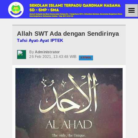
☰
Home
Allah SWT Ada dengan Sendirinya
Jenjang Pendidikan
Tafsi Ayat-Ayat IPTEK
SMAIT
By
Administrator
26 Feb 2021, 13:43:48 WIB
ARTIKEL
SMPIT
SDIT
Berita
Agenda
PPDB
PPDB SMAIT