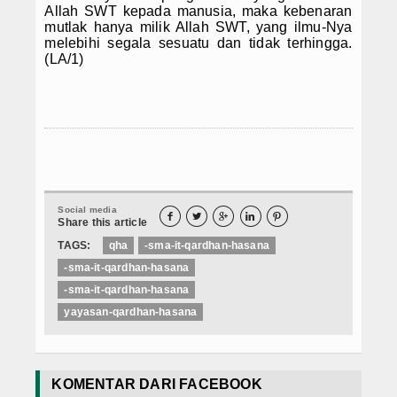
Allah SWT kepada manusia, maka kebenaran
mutlak hanya milik Allah SWT, yang ilmu-Nya
melebihi segala sesuatu dan tidak terhingga.
(LA/1)
Social media





Share this article
TAGS:
qha
-sma-it-qardhan-hasana
-sma-it-qardhan-hasana
-sma-it-qardhan-hasana
yayasan-qardhan-hasana
KOMENTAR DARI FACEBOOK