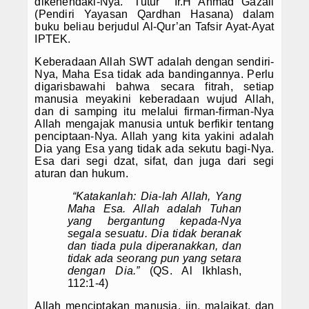
Artikel
dikehendaki-Nya.” Tutur Ir.H Ahmad Gazali
(Pendiri Yayasan Qardhan Hasana) dalam
buku beliau berjudul Al-Qur’an Tafsir Ayat-Ayat
IPTEK.
Keberadaan Allah SWT adalah dengan sendiri-
Nya, Maha Esa tidak ada bandingannya. Perlu
digarisbawahi bahwa secara fitrah, setiap
manusia meyakini keberadaan wujud Allah,
dan di samping itu melalui firman-firman-Nya
Allah mengajak manusia untuk berfikir tentang
penciptaan-Nya. Allah yang kita yakini adalah
Dia yang Esa yang tidak ada sekutu bagi-Nya.
Esa dari segi dzat, sifat, dan juga dari segi
aturan dan hukum.
“Katakanlah: Dia-lah Allah, Yang
Maha Esa. Allah adalah Tuhan
yang bergantung kepada-Nya
segala sesuatu. Dia tidak beranak
dan tiada pula diperanakkan, dan
tidak ada seorang pun yang setara
dengan Dia.”
(QS. Al Ikhlash,
112:1-4)
Allah menciptakan manusia, jin, malaikat, dan