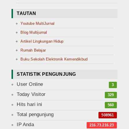
TAUTAN
Youtube MultiJurnal
Blog Multijurnal
Artikel Lingkungan Hidup
Rumah Belajar
Buku Sekolah Elektronik Kemendikbud
STATISTIK PENGUNJUNG
User Online
3
Today Visitor
329
Hits hari ini
560
Total pengunjung
508961
IP Anda
216.73.216.23