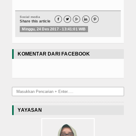
PPDB SMPIT
Social media
PPDB SDIT





Share this article
Minggu, 24 Des 2017 - 13:41:01 WIB
Foto & Video
Album Foto
KOMENTAR DARI FACEBOOK
Koleksi Video
Download
Hubungi Kami
Struktur Yayasan
YAYASAN
Sejarah Yayasan
Index Berita