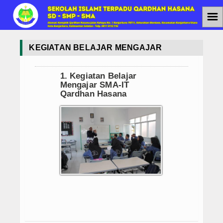
☰
Home
KEGIATAN BELAJAR MENGAJAR
Jenjang Pendidikan
1. Kegiatan Belajar
SMAIT
Mengajar SMA-IT
Qardhan Hasana
SMPIT
SDIT
Berita
Agenda
PPDB
PPDB SMAIT