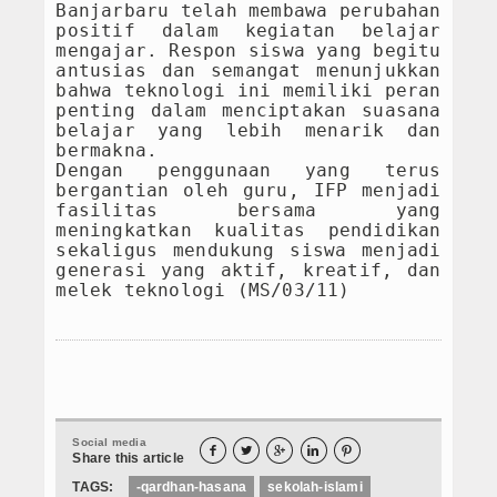
Banjarbaru telah membawa perubahan
positif dalam kegiatan belajar
mengajar. Respon siswa yang begitu
antusias dan semangat menunjukkan
bahwa teknologi ini memiliki peran
penting dalam menciptakan suasana
belajar yang lebih menarik dan
bermakna.
Dengan penggunaan yang terus
bergantian oleh guru, IFP menjadi
fasilitas bersama yang
meningkatkan kualitas pendidikan
sekaligus mendukung siswa menjadi
generasi yang aktif, kreatif, dan
melek teknologi
(MS/03/11)
Social media





Share this article
TAGS:
-qardhan-hasana
sekolah-islami