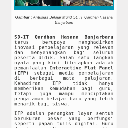
PPDB SMPIT
Gambar :
Antusias Belajar Murid SD IT Qardhan Hasana
PPDB SDIT
Banjarbaru
Foto & Video
SD-IT Qardhan Hasana Banjarbaru
terus berupaya menghadirkan
Album Foto
inovasi pembelajaran yang relevan
dan menyenangkan bagi seluruh
Koleksi Video
peserta didik. Salah satu langkah
nyata yang kini diterapkan adalah
Download
pemanfaatan
Interactive Flat Panel
(IFP)
sebagai media pembelajaran
di berbagai mata pelajaran.
Hubungi Kami
Kehadiran IFP tidak hanya
memberikan kemudahan bagi guru,
Struktur Yayasan
tetapi juga mampu menciptakan
pengalaman belajar baru yang lebih
menarik bagi siswa.
Sejarah Yayasan
IFP adalah perangkat layar sentuh
Index Berita
berukuran besar yang berfungsi
seperti papan tulis digital. Guru