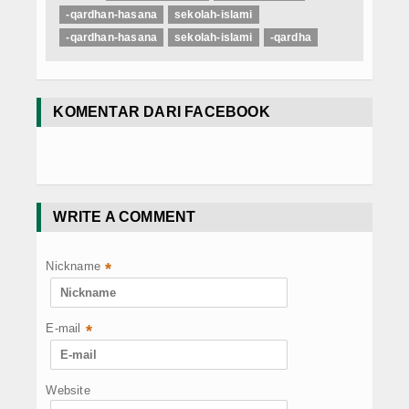
-qardhan-hasana
sekolah-islami
-qardhan-hasana
sekolah-islami
-qardha
KOMENTAR DARI FACEBOOK
WRITE A COMMENT
Nickname
*
E-mail
*
Website