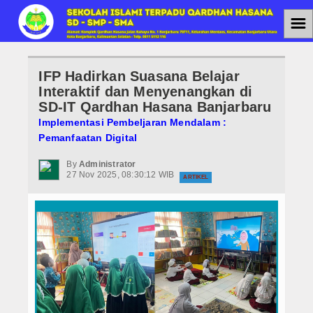
☰
Home
IFP Hadirkan Suasana Belajar
Jenjang Pendidikan
Interaktif dan Menyenangkan di
SD-IT Qardhan Hasana Banjarbaru
SMAIT
Implementasi Pembeljaran Mendalam :
Pemanfaatan Digital
SMPIT
By
Administrator
27 Nov 2025, 08:30:12 WIB
SDIT
ARTIKEL
Berita
Agenda
PPDB
PPDB SMAIT