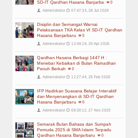
SD-IT Qardhan Hasana Banjarba
0
PPDB SMPIT
Administrator
07:47:33, 28 Jul 2026
👤
🕔
PPDB SDIT
Disiplin dan Semangat Warnai
Pelaksanaan TKA Kelas VI SD-IT Qardhan
Foto & Video
Hasana Banjarbaru
0
Administrator
13:49:19, 29 Apr 2026
👤
🕔
Album Foto
Qardhan Hasana Berbagi 1447 H :
Koleksi Video
Menebar Kebaikan di Bulan Ramadhan
Penuh Berkah
0
Download
Administrator
12:27:44, 26 Feb 2026
👤
🕔
Hubungi Kami
IFP Hadirkan Suasana Belajar Interaktif
dan Menyenangkan di SD-IT Qardhan
Struktur Yayasan
Hasana Banjarbaru
0
Administrator
08:30:12, 27 Nov 2025
👤
🕔
Sejarah Yayasan
Semarak Bulan Bahasa dan Sumpah
Index Berita
Pemuda 2025 di SMA Islami Terpadu
Qardhan Hasana Banjarbaru
0