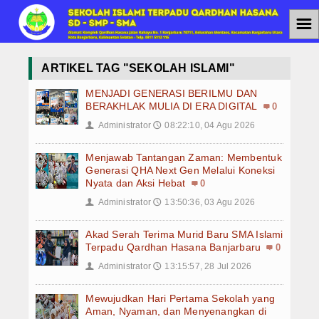
☰
Home
ARTIKEL TAG "SEKOLAH ISLAMI"
Jenjang Pendidikan
MENJADI GENERASI BERILMU DAN
BERAKHLAK MULIA DI ERA DIGITAL
0
SMAIT
Administrator
08:22:10, 04 Agu 2026
👤
🕔
SMPIT
Menjawab Tantangan Zaman: Membentuk
Generasi QHA Next Gen Melalui Koneksi
SDIT
Nyata dan Aksi Hebat
0
Administrator
13:50:36, 03 Agu 2026
👤
🕔
Berita
Akad Serah Terima Murid Baru SMA Islami
Agenda
Terpadu Qardhan Hasana Banjarbaru
0
Administrator
13:15:57, 28 Jul 2026
👤
🕔
PPDB
Mewujudkan Hari Pertama Sekolah yang
PPDB SMAIT
Aman, Nyaman, dan Menyenangkan di