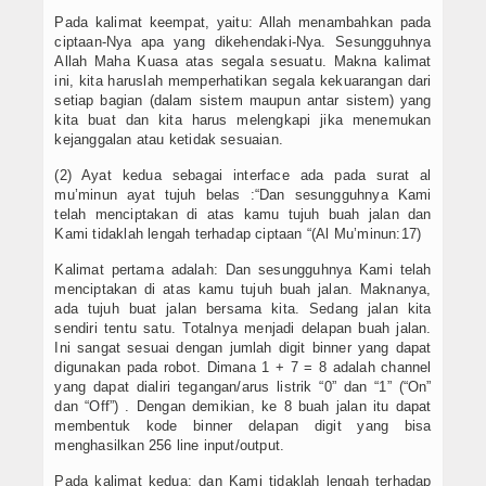
Pada kalimat keempat, yaitu: Allah menambahkan pada
ciptaan-Nya apa yang dikehendaki-Nya. Sesungguhnya
Allah Maha Kuasa atas segala sesuatu. Makna kalimat
ini, kita haruslah memperhatikan segala kekuarangan dari
setiap bagian (dalam sistem maupun antar sistem) yang
kita buat dan kita harus melengkapi jika menemukan
kejanggalan atau ketidak sesuaian.
(2) Ayat kedua sebagai interface ada pada surat al
mu’minun ayat tujuh belas :“Dan sesungguhnya Kami
telah menciptakan di atas kamu tujuh buah jalan dan
Kami tidaklah lengah terhadap ciptaan “(Al Mu’minun:17)
Kalimat pertama adalah: Dan sesungguhnya Kami telah
menciptakan di atas kamu tujuh buah jalan. Maknanya,
ada tujuh buat jalan bersama kita. Sedang jalan kita
sendiri tentu satu. Totalnya menjadi delapan buah jalan.
Ini sangat sesuai dengan jumlah digit binner yang dapat
digunakan pada robot. Dimana 1 + 7 = 8 adalah channel
yang dapat dialiri tegangan/arus listrik “0” dan “1” (“On”
dan “Off”) . Dengan demikian, ke 8 buah jalan itu dapat
membentuk kode binner delapan digit yang bisa
menghasilkan 256 line input/output.
Pada kalimat kedua: dan Kami tidaklah lengah terhadap