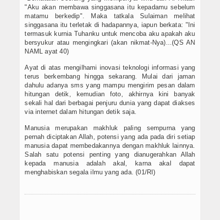
"Aku akan membawa singgasana itu kepadamu sebelum
matamu berkedip". Maka tatkala Sulaiman melihat
singgasana itu terletak di hadapannya, iapun berkata: "Ini
termasuk kurnia Tuhanku untuk mencoba aku apakah aku
bersyukur atau mengingkari (akan nikmat-Nya)...(QS AN
NAML ayat 40)
Ayat di atas mengilhami inovasi teknologi informasi yang
terus berkembang hingga sekarang. Mulai dari jaman
dahulu adanya sms yang mampu mengirim pesan dalam
hitungan detik, kemudian foto, akhirnya kini banyak
sekali hal dari berbagai penjuru dunia yang dapat diakses
via internet dalam hitungan detik saja.
Manusia merupakan makhluk paling sempurna yang
pernah diciptakan Allah, potensi yang ada pada diri setiap
manusia dapat membedakannya dengan makhluk lainnya.
Salah satu potensi penting yang dianugerahkan Allah
kepada manusia adalah akal, karna akal dapat
menghabiskan segala ilmu yang ada. (01/RI)