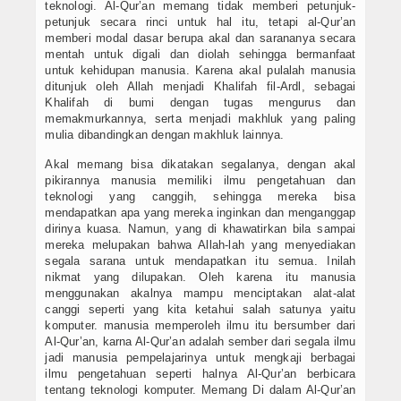
teknologi. Al-Qur’an memang tidak memberi petunjuk-
PPDB SMPIT
petunjuk secara rinci untuk hal itu, tetapi al-Qur’an
memberi modal dasar berupa akal dan sarananya secara
mentah untuk digali dan diolah sehingga bermanfaat
PPDB SDIT
untuk kehidupan manusia. Karena akal pulalah manusia
ditunjuk oleh Allah menjadi Khalifah fil-Ardl, sebagai
Foto & Video
Khalifah di bumi dengan tugas mengurus dan
memakmurkannya, serta menjadi makhluk yang paling
Album Foto
mulia dibandingkan dengan makhluk lainnya.
Akal memang bisa dikatakan segalanya, dengan akal
Koleksi Video
pikirannya manusia memiliki ilmu pengetahuan dan
teknologi yang canggih, sehingga mereka bisa
Download
mendapatkan apa yang mereka inginkan dan menganggap
dirinya kuasa. Namun, yang di khawatirkan bila sampai
mereka melupakan bahwa Allah-lah yang menyediakan
Hubungi Kami
segala sarana untuk mendapatkan itu semua. Inilah
nikmat yang dilupakan. Oleh karena itu manusia
Struktur Yayasan
menggunakan akalnya mampu menciptakan alat-alat
canggi seperti yang kita ketahui salah satunya yaitu
komputer. manusia memperoleh ilmu itu bersumber dari
Sejarah Yayasan
Al-Qur’an, karna Al-Qur’an adalah sember dari segala ilmu
jadi manusia pempelajarinya untuk mengkaji berbagai
Index Berita
ilmu pengetahuan seperti halnya Al-Qur’an berbicara
tentang teknologi komputer. Memang Di dalam Al-Qur’an