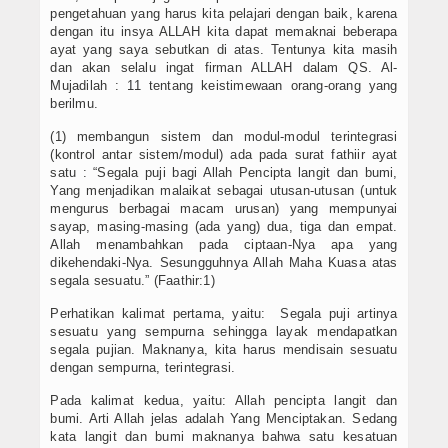
pengetahuan yang harus kita pelajari dengan baik, karena
dengan itu insya ALLAH kita dapat memaknai beberapa
ayat yang saya sebutkan di atas. Tentunya kita masih
dan akan selalu ingat firman ALLAH dalam QS. Al-
Mujadilah : 11 tentang keistimewaan orang-orang yang
berilmu.
(1) membangun sistem dan modul-modul terintegrasi
(kontrol antar sistem/modul) ada pada surat fathiir ayat
satu : “Segala puji bagi Allah Pencipta langit dan bumi,
Yang menjadikan malaikat sebagai utusan-utusan (untuk
mengurus berbagai macam urusan) yang mempunyai
sayap, masing-masing (ada yang) dua, tiga dan empat.
Allah menambahkan pada ciptaan-Nya apa yang
dikehendaki-Nya. Sesungguhnya Allah Maha Kuasa atas
segala sesuatu.” (Faathir:1)
Perhatikan kalimat pertama, yaitu: Segala puji artinya
sesuatu yang sempurna sehingga layak mendapatkan
segala pujian. Maknanya, kita harus mendisain sesuatu
dengan sempurna, terintegrasi.
Pada kalimat kedua, yaitu: Allah pencipta langit dan
bumi. Arti Allah jelas adalah Yang Menciptakan. Sedang
kata langit dan bumi maknanya bahwa satu kesatuan