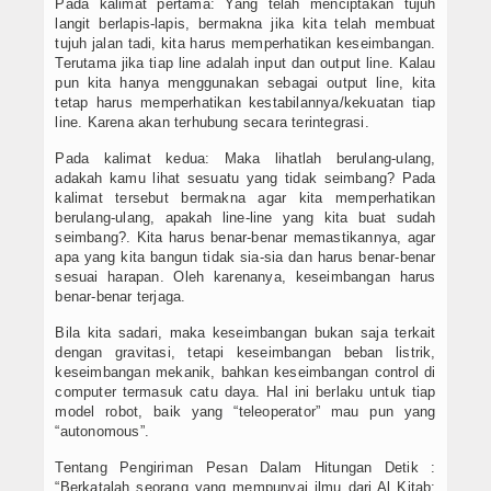
Pada kalimat pertama: Yang telah menciptakan tujuh
langit berlapis-lapis, bermakna jika kita telah membuat
tujuh jalan tadi, kita harus memperhatikan keseimbangan.
Terutama jika tiap line adalah input dan output line. Kalau
pun kita hanya menggunakan sebagai output line, kita
tetap harus memperhatikan kestabilannya/kekuatan tiap
line. Karena akan terhubung secara terintegrasi.
Pada kalimat kedua: Maka lihatlah berulang-ulang,
adakah kamu lihat sesuatu yang tidak seimbang? Pada
kalimat tersebut bermakna agar kita memperhatikan
berulang-ulang, apakah line-line yang kita buat sudah
seimbang?. Kita harus benar-benar memastikannya, agar
apa yang kita bangun tidak sia-sia dan harus benar-benar
sesuai harapan. Oleh karenanya, keseimbangan harus
benar-benar terjaga.
Bila kita sadari, maka keseimbangan bukan saja terkait
dengan gravitasi, tetapi keseimbangan beban listrik,
keseimbangan mekanik, bahkan keseimbangan control di
computer termasuk catu daya. Hal ini berlaku untuk tiap
model robot, baik yang “teleoperator” mau pun yang
“autonomous”.
Tentang Pengiriman Pesan Dalam Hitungan Detik :
“Berkatalah seorang yang mempunyai ilmu dari Al Kitab: