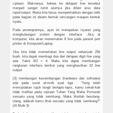
ciptaan. Maknanya, bahwa ke delapan line tersebut
menjadi sangat rumit alurnya jika diberi arus data
input/output. Maka kita harus memperhatikan dengan teliti
pada bagian ini dalam bentuk rancangan maupun bentuk
nyata.
Pada penerapannya, ayat ini merupakan isyarat yang
menghubungan sistem dengan interface. Jika di
komputer, kita akan menemukan 8 line pada pararel port
printer di Komputer/Laptop.
Jika kita tidak memerlukan line output sebanyak 256
buah, kita dapat membagi dua dari delapan digit line yang
ada. Yakni 8/2 = 4. Maka kita dapat membangun
rangkaian interface berikut yang menghasilkan 32 line
output.
(3) membangun keseimbangan (hardware dan software)
ada pada surat al-mulk ayat tiga : “Yang telah
menciptakan tujuh langit berlapis-lapis, kamu sekali-kali
tidak melihat pada ciptaan Tuhan Yang Maha Pemurah
sesuatu yang tidak seimbang. Maka lihatlah berulang-
ulang, adakah kamu lihat sesuatu yang tidak seimbang?”
(Al Mulk:3)