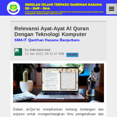
☰
Home
Relevansi Ayat-Ayat Al Quran
Jenjang Pendidikan
Dengan Teknologi Komputer
SMA IT Qardhan Hasana Banjarbaru
SMAIT
By
Administrator
21 Jan 2022, 09:11:47 WIB
SMPIT
ARTIKEL
SDIT
Berita
Agenda
PPDB
Dalam al-Qur’an menjelaskan tentang tantangan dan
PPDB SMAIT
anjuran untuk mengembangkan ilmu pengetahuan dan