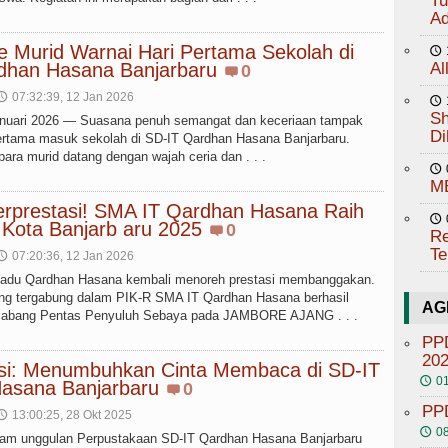
Tu
Ad
 Murid Warnai Hari Pertama Sekolah di
🕔
dhan Hasana Banjarbaru
Al
0
07:32:39, 12 Jan 2026
🕔
🕔
Sh
anuari 2026 — Suasana penuh semangat dan keceriaan tampak
Di
ertama masuk sekolah di SD-IT Qardhan Hasana Banjarbaru.
 para murid datang dengan wajah ceria dan . . .
🕔
M
erprestasi! SMA IT Qardhan Hasana Raih
🕔
 Kota Banjarb aru 2025
0
Re
Te
07:20:36, 12 Jan 2026
🕔
padu Qardhan Hasana kembali menoreh prestasi membanggakan.
ang tergabung dalam PIK-R SMA IT Qardhan Hasana berhasil
AG
 cabang Pentas Penyuluh Sebaya pada JAMBORE AJANG . . .
PP
20
rasi: Menumbuhkan Cinta Membaca di SD-IT
01
🕔
asana Banjarbaru
0
PP
13:00:25, 28 Okt 2025
🕔
08
🕔
ram unggulan Perpustakaan SD-IT Qardhan Hasana Banjarbaru