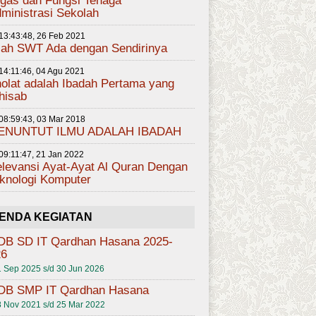
gas dan Fungsi Tenaga
ministrasi Sekolah
13:43:48, 26 Feb 2021
lah SWT Ada dengan Sendirinya
14:11:46, 04 Agu 2021
olat adalah Ibadah Pertama yang
hisab
08:59:43, 03 Mar 2018
ENUNTUT ILMU ADALAH IBADAH
09:11:47, 21 Jan 2022
levansi Ayat-Ayat Al Quran Dengan
knologi Komputer
ENDA KEGIATAN
DB SD IT Qardhan Hasana 2025-
26
 Sep 2025 s/d 30 Jun 2026
DB SMP IT Qardhan Hasana
 Nov 2021 s/d 25 Mar 2022