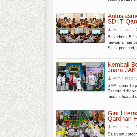
Antusiasme
SD-IT Qar
Administrator
👤
Banjarbaru, 5 J
mewarnai hari p
Sejak pagi hari,
Kembali B
Juara JAK
Administrator
👤
SMA Islami Ter
Peserta didik y
meraih Juara 3
Giat Lite
Qardhan H
Administrator
👤
Salah satu prog