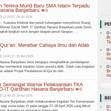
h Terima Murid Baru SMA Islami Terpadu
asana Banjarbaru
0
13:15:57, 28 Jul 2026
🕔
Suasana khidmat dan penuh kehangatan menyelimuti Ruang
PE
r.Ahmad Gazali SMA IT Qardhan Hasana Banjarbaru pada Senin,
ngkah-langkah kecil dengan tatapan penuh harapan . . .
🕔
Br
Ta
l-Qur’an: Menebar Cahaya Ilmu dan Adab
0
🕔
Br
14:03:17, 25 Mei 2026
🕔
Ha
asana Banjarbaru terus berupaya menghadirkan pembelajaran
an membentuk karakter Islami peserta didik. Salah satu kegiatan
🕔
Br
n adalah Projek Pendalaman Al-Qur’an oleh . . .
Ha
dan Semangat Warnai Pelaksanaan TKA
SD-IT Qardhan Hasana Banjarbaru
0
13:49:19, 29 Apr 2026
🕔
BE
Hasana Banjarbaru telah melaksanakan kegiatan Tes Kemampuan
agi siswa kelas VI pada tanggal 27–28 April 2026 yang diikuti
🕔
wa. Kegiatan ini merupakan bagian dari . . .