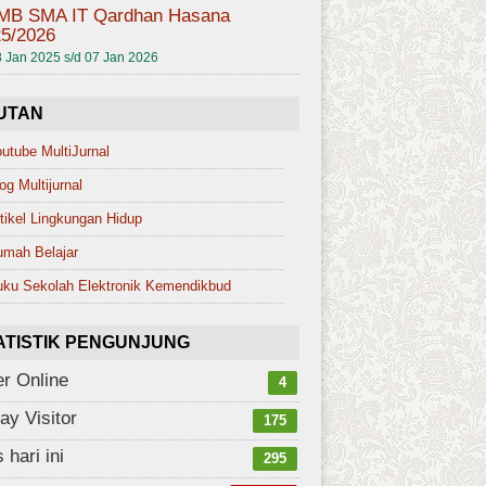
MB SMA IT Qardhan Hasana
5/2026
 Jan 2025 s/d 07 Jan 2026
UTAN
utube MultiJurnal
og Multijurnal
tikel Lingkungan Hidup
umah Belajar
ku Sekolah Elektronik Kemendikbud
ATISTIK PENGUNJUNG
r Online
4
ay Visitor
175
s hari ini
295