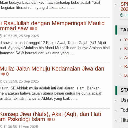
an budaya baca dan kecintaan terhadap buku adalah “Giat
SP
 kegiatan literasi rutin yang dilaksanakan . . .
202
08
🕔
i Rasulullah dengan Memperingati Maulid
ammad saw
0
TA
10:57:35, 25 Sep 2025
🕔
Yo
aw lahir pada tanggal 12 Rabiul Awal, Tahun Gajah (571 M) di
udi. Ayahnya Abdullah bin Abdul Muthalib dan ibunya Aminah binti
Bl
ammad SAW berasal dari keluarga yang . . .
Ar
R
 Mulia: Jalan Menuju Kedamaian Jiwa dan
0
Bu
09:51:59, 25 Sep 2025
🕔
airin, SE Akhlak mulia adalah inti dari ajaran Islam. Bahkan,
ST
menyatakan bahwa tujuan utama beliau diutus ke dunia adalah
nakan akhlak manusia. Akhlak yang baik . . .
Use
Tod
onsep Jiwa (Nafs), Akal (Aql), dan Hati
am Psikologi Islam
0
Hit
11:36:56, 11 Agu 2025
🕔