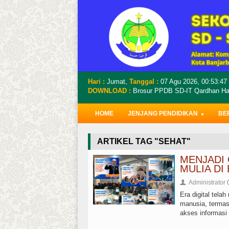
Hari :
Jumat,
Tanggal :
07 Agu 2026,
00:53:48
DOWNLOAD :
Brosur PPDB SD-IT Qardhan Has
HOME
JENJANG PENDIDIKAN
BE
ARTIKEL TAG "SEHAT"
MENJADI
MULIA DI
Administrator
👤
Era digital tel
manusia, termas
akses informasi 